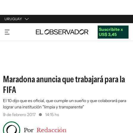
URUGUAY
Suscribite x
URUGUAY
US$ 3,45
ARGENTINA
ESPAÑA
ESTADOS UNIDOS
Maradona anuncia que trabajará para la
FIFA
El 10 dijo que es oficial, que cumple un sueño y que colaborará para
lograr una institución "limpia y transparente"
9 de febrero 2017
14:15 hs
Por
Redacción