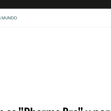
S MUNDO
e
S
n
es
Siguenos en:
 y Legales
es especiales
ciones
ters
ina
 Unidos