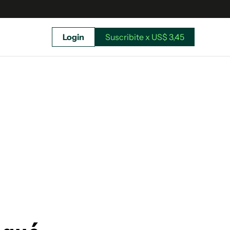
Login
Suscribite x US$ 3,45
uscríbete ahora a El Observador y elegí hasta
donde llegar.
Suscribite x US$ 3,45