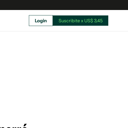
Login
Suscribite x US$ 3,45
uscríbete ahora a El Observador y elegí hasta
donde llegar.
Suscribite x US$ 3,45