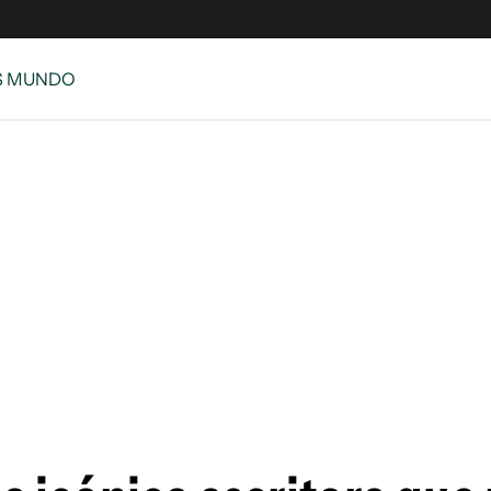
S MUNDO
e
S
n
es
Siguenos en:
 y Legales
es especiales
ciones
ters
ina
 Unidos