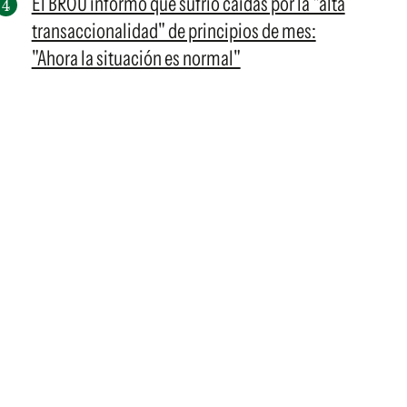
El BROU informó que sufrió caídas por la "alta
transaccionalidad" de principios de mes:
"Ahora la situación es normal"