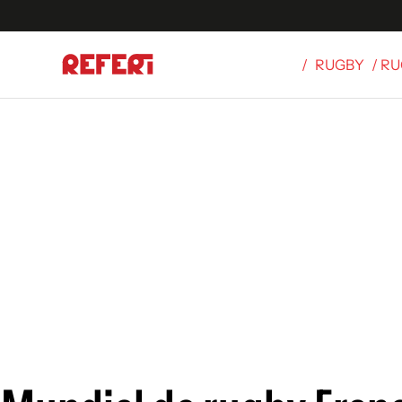
/
RUGBY
/ R
Olímpicos
S
tbol
g
ortivo