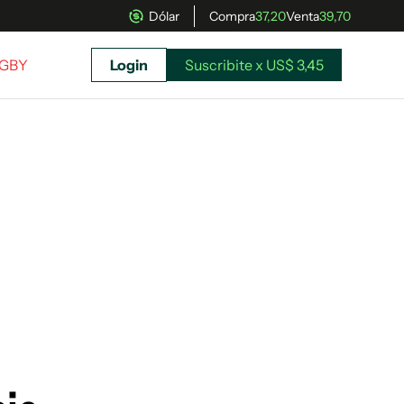
Dólar
Compra
37,20
Venta
39,70
UGBY
Login
Suscribite x US$ 3,45
uscríbete ahora a El Observador y elegí hasta
donde llegar.
Suscribite x US$ 3,45