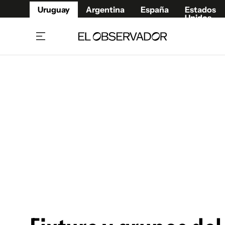
Uruguay
Argentina
España
Estados
Unidos
Home
Juegos 
Referí
Rugby
Fútbol
Básque
Mundial 2026
Tenis
Resultados Deportivos
Runnin
Fútbol internacional
Polidep
Copa Libertadores
Motor