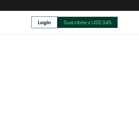
Login
Suscribite x US$ 3,45
uscríbete ahora a El Observador y elegí hasta
donde llegar.
Suscribite x US$ 3,45