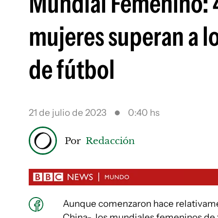
Mundial Femenino: 4
mujeres superan a l
de fútbol
21 de julio de 2023
0:40 hs
Por
Redacción
Aunque comenzaron hace relativamen
China-, los mundiales femeninos de 