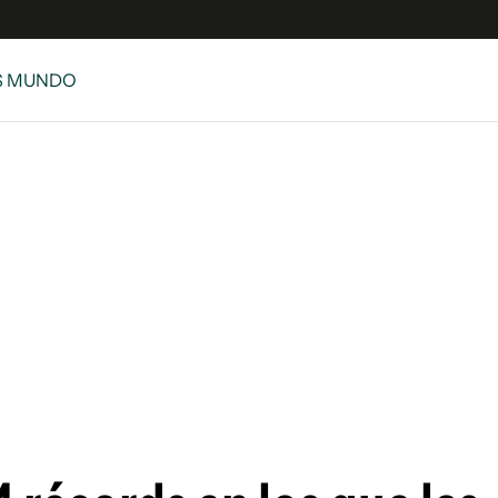
S MUNDO
e
S
n
es
Siguenos en:
 y Legales
es especiales
ciones
ters
ina
 Unidos