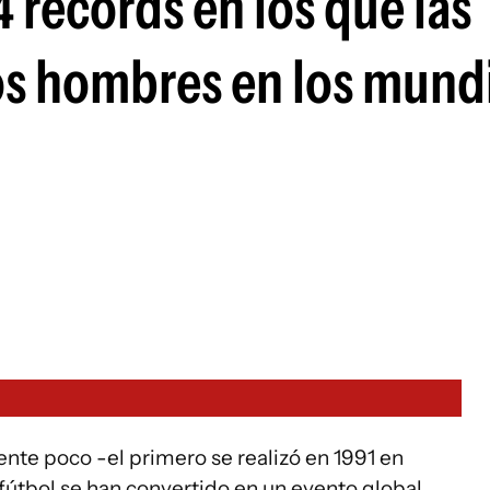
 récords en los que las
os hombres en los mund
te poco -el primero se realizó en 1991 en
fútbol se han convertido en un evento global.