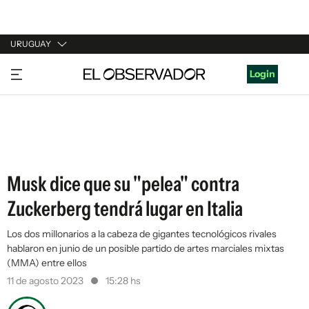
URUGUAY
URUGUAY
Login
ARGENTINA
ESPAÑA
ESTADOS UNIDOS
Musk dice que su "pelea" contra
Zuckerberg tendrá lugar en Italia
Los dos millonarios a la cabeza de gigantes tecnológicos rivales
hablaron en junio de un posible partido de artes marciales mixtas
(MMA) entre ellos
11 de agosto 2023
15:28 hs