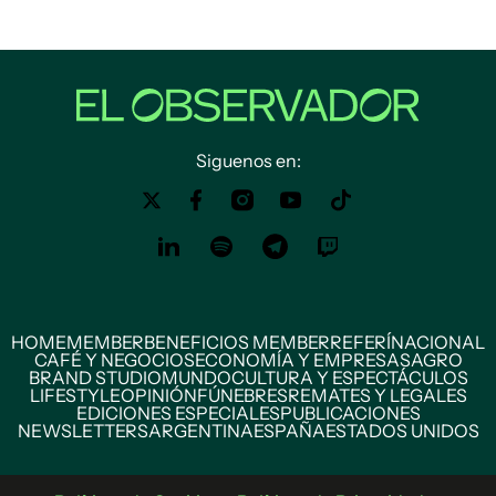
Siguenos en:
HOME
MEMBER
BENEFICIOS MEMBER
REFERÍ
NACIONAL
CAFÉ Y NEGOCIOS
ECONOMÍA Y EMPRESAS
AGRO
BRAND STUDIO
MUNDO
CULTURA Y ESPECTÁCULOS
LIFESTYLE
OPINIÓN
FÚNEBRES
REMATES Y LEGALES
EDICIONES ESPECIALES
PUBLICACIONES
NEWSLETTERS
ARGENTINA
ESPAÑA
ESTADOS UNIDOS