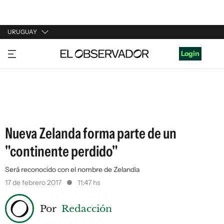
URUGUAY
URUGUAY
Login
ARGENTINA
ESPAÑA
ESTADOS UNIDOS
Nueva Zelanda forma parte de un
"continente perdido"
Será reconocido con el nombre de Zelandia
17 de febrero 2017
11:47 hs
Por
Redacción