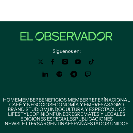
Siguenos en:
HOME
MEMBER
BENEFICIOS MEMBER
REFERÍ
NACIONAL
CAFÉ Y NEGOCIOS
ECONOMÍA Y EMPRESAS
AGRO
BRAND STUDIO
MUNDO
CULTURA Y ESPECTÁCULOS
LIFESTYLE
OPINIÓN
FÚNEBRES
REMATES Y LEGALES
EDICIONES ESPECIALES
PUBLICACIONES
NEWSLETTERS
ARGENTINA
ESPAÑA
ESTADOS UNIDOS