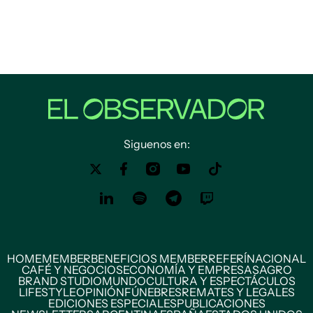
Siguenos en:
HOME
MEMBER
BENEFICIOS MEMBER
REFERÍ
NACIONAL
CAFÉ Y NEGOCIOS
ECONOMÍA Y EMPRESAS
AGRO
BRAND STUDIO
MUNDO
CULTURA Y ESPECTÁCULOS
LIFESTYLE
OPINIÓN
FÚNEBRES
REMATES Y LEGALES
EDICIONES ESPECIALES
PUBLICACIONES