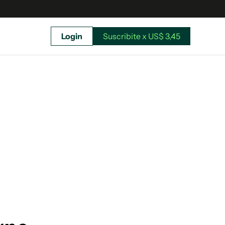
Login
Suscribite x US$ 3,45
uscríbete ahora a El Observador y elegí hasta
donde llegar.
Suscribite x US$ 3,45