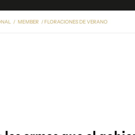
ONAL
/
MEMBER
/ FLORACIONES DE VERANO
e
S
n
es
Siguenos en:
 y Legales
es especiales
ciones
ters
ina
 Unidos