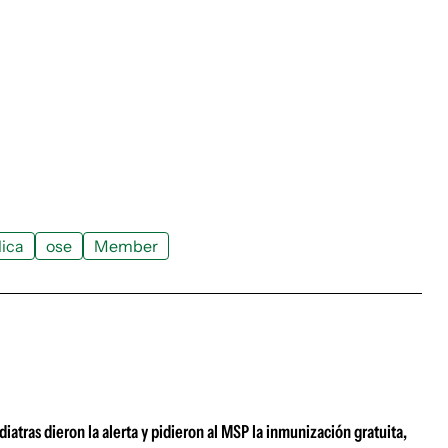
lica
ose
Member
atras dieron la alerta y pidieron al MSP la inmunización gratuita,