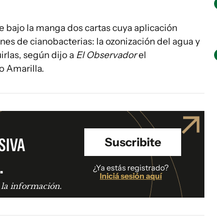
e bajo la manga dos cartas cuya aplicación
iones de cianobacterias: la ozonización del agua y
irlas, según dijo a
El Observador
el
o Amarilla.
SIVA
Suscribite
.
¿Ya estás registrado?
Iniciá sesión aquí
 la información.