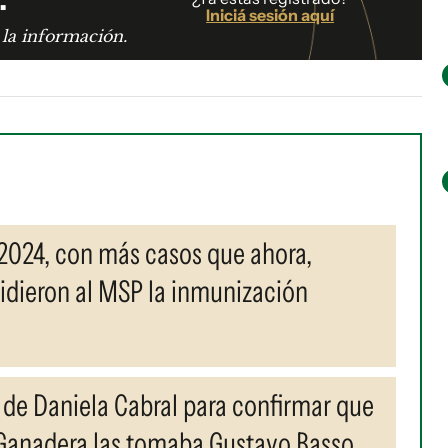
Iniciá sesión aquí
 la información.
2024, con más casos que ahora,
 pidieron al MSP la inmunización
as de Daniela Cabral para confirmar que
 Ganadera las tomaba Gustavo Basso