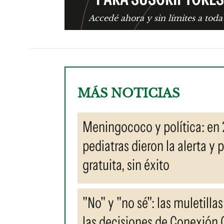
Accedé ahora y sin límites a toda
MÁS NOTICIAS
Meningococo y política: en 
pediatras dieron la alerta y
gratuita, sin éxito
"No" y "no sé": las muletill
las decisiones de Conexión