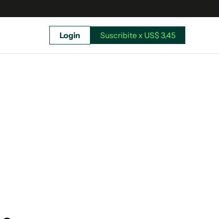
Login
Suscribite x US$ 3,45
uscríbete ahora a El Observador y elegí hasta
donde llegar.
Suscribite x US$ 3,45