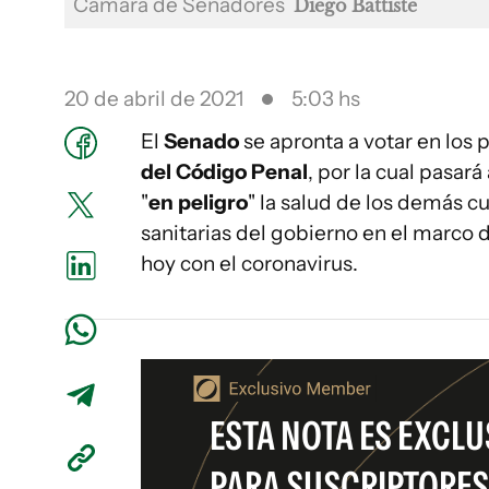
Cámara de Senadores
Diego Battiste
20 de abril de 2021
5:03 hs
El
Senado
se apronta a votar en los 
del Código Penal
, por la cual pasar
"
en peligro
" la salud de los demás cu
sanitarias del gobierno en el marco
hoy con el coronavirus.
ESTA NOTA ES EXCLU
PARA SUSCRIPTORES