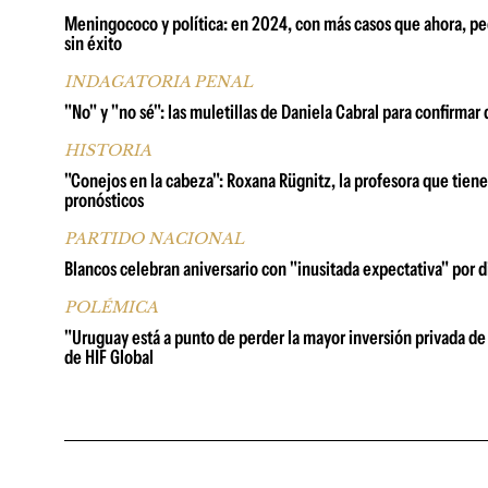
Meningococo y política: en 2024, con más casos que ahora, pedi
sin éxito
INDAGATORIA PENAL
"No" y "no sé": las muletillas de Daniela Cabral para confirm
HISTORIA
"Conejos en la cabeza": Roxana Rügnitz, la profesora que tien
pronósticos
PARTIDO NACIONAL
Blancos celebran aniversario con "inusitada expectativa" por d
POLÉMICA
"Uruguay está a punto de perder la mayor inversión privada de 
de HIF Global