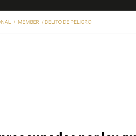
ONAL
/
MEMBER
/ DELITO DE PELIGRO
e
S
n
es
Siguenos en:
 y Legales
es especiales
ciones
ters
ina
 Unidos