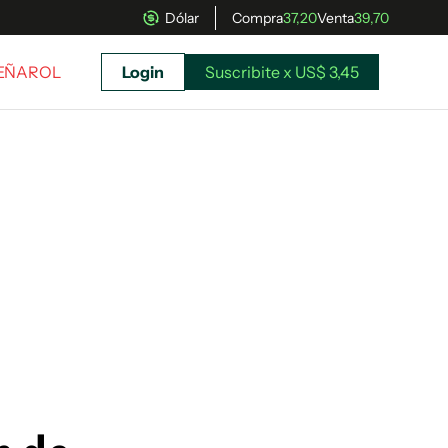
Dólar
Compra
37,20
Venta
39,70
PEÑAROL
Login
Suscribite x US$ 3,45
uscríbete ahora a El Observador y elegí hasta
donde llegar.
Suscribite x US$ 3,45