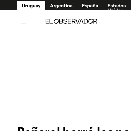
Uruguay
Argentina
España
Estados
Unidos
Home
Juegos 
Referí
Rugby
Fútbol
Básque
Mundial 2026
Tenis
Resultados Deportivos
Runnin
Fútbol internacional
Polidep
Copa Libertadores
Motor