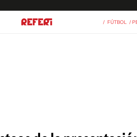
/
FÚTBOL
/ 
Olímpicos
S
tbol
g
ortivo