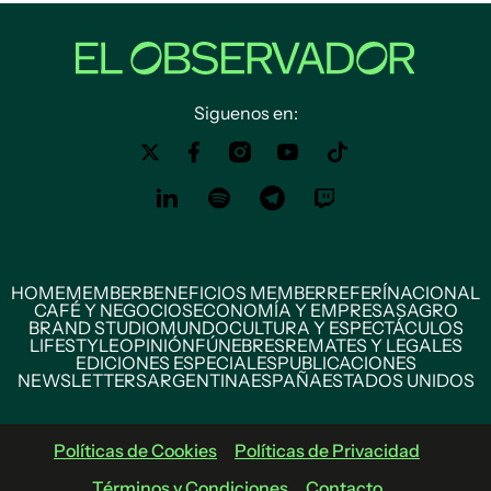
Siguenos en:
HOME
MEMBER
BENEFICIOS MEMBER
REFERÍ
NACIONAL
CAFÉ Y NEGOCIOS
ECONOMÍA Y EMPRESAS
AGRO
BRAND STUDIO
MUNDO
CULTURA Y ESPECTÁCULOS
LIFESTYLE
OPINIÓN
FÚNEBRES
REMATES Y LEGALES
EDICIONES ESPECIALES
PUBLICACIONES
NEWSLETTERS
ARGENTINA
ESPAÑA
ESTADOS UNIDOS
Políticas de Cookies
Políticas de Privacidad
Términos y Condiciones
Contacto