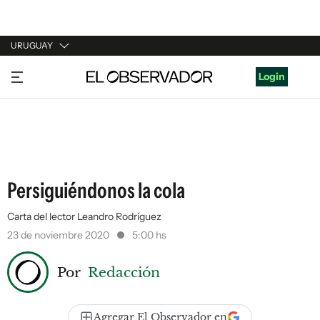
URUGUAY
URUGUAY
Login
ARGENTINA
ESPAÑA
ESTADOS UNIDOS
Persiguiéndonos la cola
Carta del lector Leandro Rodríguez
23 de noviembre 2020
5:00 hs
Por
Redacción
Agregar El Observador en