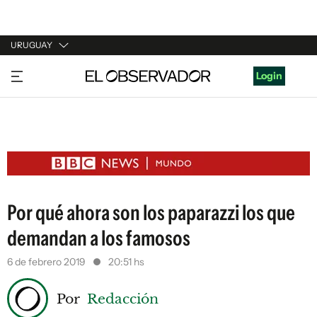
URUGUAY
URUGUAY
Login
ARGENTINA
ESPAÑA
ESTADOS UNIDOS
Por qué ahora son los paparazzi los que
demandan a los famosos
6 de febrero 2019
20:51 hs
Por
Redacción