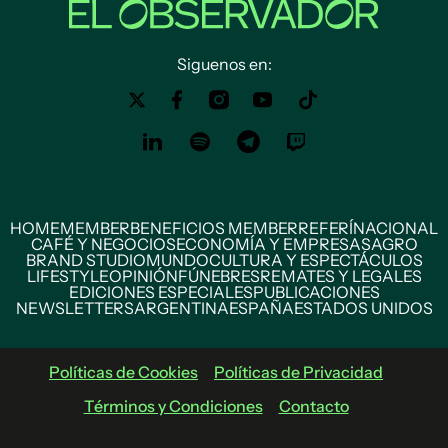
Siguenos en:
HOME
MEMBER
BENEFICIOS MEMBER
REFERÍ
NACIONAL
CAFÉ Y NEGOCIOS
ECONOMÍA Y EMPRESAS
AGRO
BRAND STUDIO
MUNDO
CULTURA Y ESPECTÁCULOS
LIFESTYLE
OPINIÓN
FÚNEBRES
REMATES Y LEGALES
EDICIONES ESPECIALES
PUBLICACIONES
NEWSLETTERS
ARGENTINA
ESPAÑA
ESTADOS UNIDOS
Políticas de Cookies
Políticas de Privacidad
Términos y Condiciones
Contacto