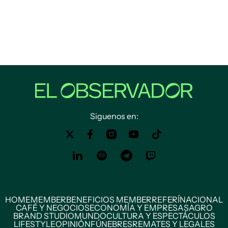
Siguenos en:
HOME
MEMBER
BENEFICIOS MEMBER
REFERÍ
NACIONAL
CAFÉ Y NEGOCIOS
ECONOMÍA Y EMPRESAS
AGRO
BRAND STUDIO
MUNDO
CULTURA Y ESPECTÁCULOS
LIFESTYLE
OPINIÓN
FÚNEBRES
REMATES Y LEGALES