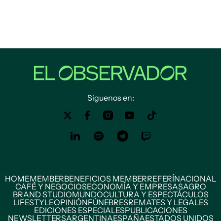
Siguenos en:
HOME
MEMBER
BENEFICIOS MEMBER
REFERÍ
NACIONAL
CAFÉ Y NEGOCIOS
ECONOMÍA Y EMPRESAS
AGRO
BRAND STUDIO
MUNDO
CULTURA Y ESPECTÁCULOS
LIFESTYLE
OPINIÓN
FÚNEBRES
REMATES Y LEGALES
EDICIONES ESPECIALES
PUBLICACIONES
NEWSLETTERS
ARGENTINA
ESPAÑA
ESTADOS UNIDOS