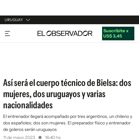
URUGUAY
Suscribite x
URUGUAY
US$ 3,45
ARGENTINA
ESPAÑA
ESTADOS UNIDOS
Así será el cuerpo técnico de Bielsa: dos
mujeres, dos uruguayos y varias
nacionalidades
El entrenador llegará acompañado por tres argentinos, un chileno y
dos españoles; dos son mujeres. El preparador físico y entrenador
de goleros serán uruguayos
11 de mayo 2023
16:40 hs