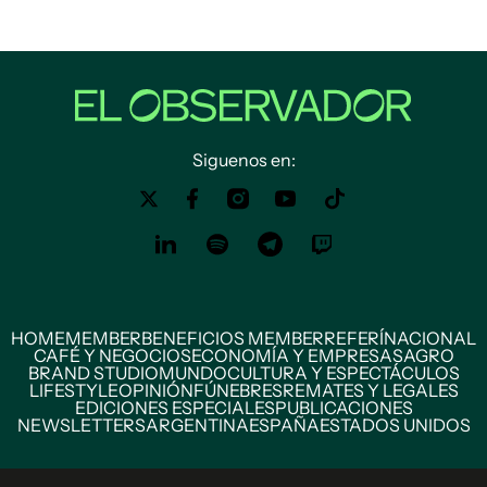
Siguenos en:
HOME
MEMBER
BENEFICIOS MEMBER
REFERÍ
NACIONAL
CAFÉ Y NEGOCIOS
ECONOMÍA Y EMPRESAS
AGRO
BRAND STUDIO
MUNDO
CULTURA Y ESPECTÁCULOS
LIFESTYLE
OPINIÓN
FÚNEBRES
REMATES Y LEGALES
EDICIONES ESPECIALES
PUBLICACIONES
NEWSLETTERS
ARGENTINA
ESPAÑA
ESTADOS UNIDOS