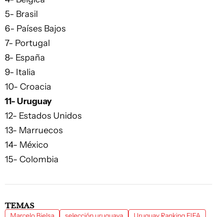
5- Brasil
6- Países Bajos
7- Portugal
8- España
9- Italia
10- Croacia
11- Uruguay
12- Estados Unidos
13- Marruecos
14- México
15- Colombia
TEMAS
Marcelo Bielsa
selección uruguaya
Uruguay Ranking FIFA