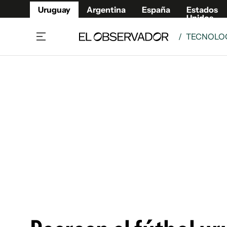
Uruguay
Argentina
España
Estados
Unidos
/
TECNOLO
Home
Lifestyl
Member
Opinió
Beneficios Member
Fúnebr
Referí
Remates
8°C
Domingo:
Ahora en:
Montevideo
Nacional
Mín
9°
Máx
Edicion
10°
Cielo Claro
Café y Negocios
Publica
Economía y Empresas
Newslet
Agro
Argent
Brand Studio
España
Mundo
Estados
Cultura y Espectáculos