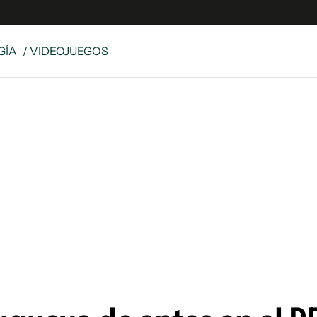
GÍA
/ VIDEOJUEGOS
e
S
n
es
Siguenos en:
 y Legales
es especiales
ciones
ters
ina
 Unidos