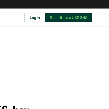
Login
Suscribite x US$ 3,45
uscríbete ahora a El Observador y elegí hasta
donde llegar.
Suscribite x US$ 3,45