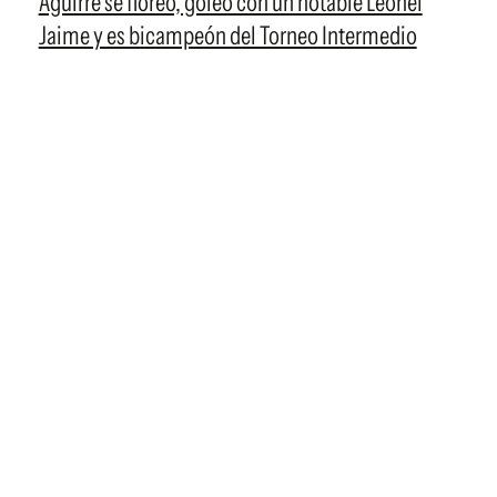
Aguirre se floreó, goleó con un notable Leonel
Jaime y es bicampeón del Torneo Intermedio