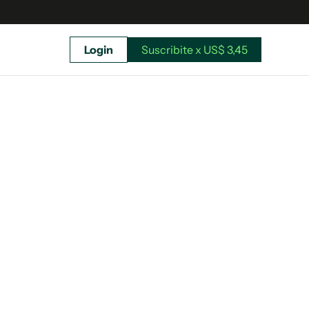
Login
Suscribite x US$ 3,45
uscríbete ahora a El Observador y elegí hasta
donde llegar.
Suscribite x US$ 3,45