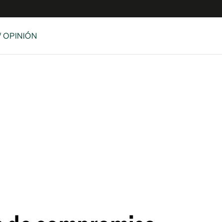
/ OPINIÓN
e
S
n
es
Siguenos en:
 y Legales
es especiales
ciones
ters
ina
 Unidos