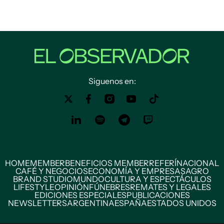
Siguenos en:
HOME
MEMBER
BENEFICIOS MEMBER
REFERÍ
NACIONAL
CAFÉ Y NEGOCIOS
ECONOMÍA Y EMPRESAS
AGRO
BRAND STUDIO
MUNDO
CULTURA Y ESPECTÁCULOS
LIFESTYLE
OPINIÓN
FÚNEBRES
REMATES Y LEGALES
EDICIONES ESPECIALES
PUBLICACIONES
NEWSLETTERS
ARGENTINA
ESPAÑA
ESTADOS UNIDOS