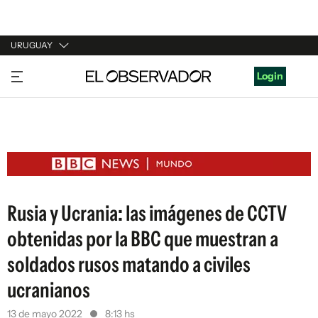
URUGUAY
URUGUAY
Login
ARGENTINA
ESPAÑA
ESTADOS UNIDOS
Rusia y Ucrania: las imágenes de CCTV
obtenidas por la BBC que muestran a
soldados rusos matando a civiles
ucranianos
13 de mayo 2022
8:13 hs