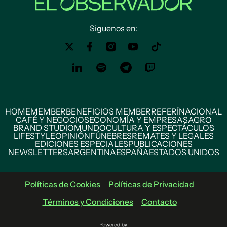
Siguenos en:
HOME
MEMBER
BENEFICIOS MEMBER
REFERÍ
NACIONAL
CAFÉ Y NEGOCIOS
ECONOMÍA Y EMPRESAS
AGRO
BRAND STUDIO
MUNDO
CULTURA Y ESPECTÁCULOS
LIFESTYLE
OPINIÓN
FÚNEBRES
REMATES Y LEGALES
EDICIONES ESPECIALES
PUBLICACIONES
NEWSLETTERS
ARGENTINA
ESPAÑA
ESTADOS UNIDOS
Políticas de Cookies
Políticas de Privacidad
Términos y Condiciones
Contacto