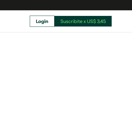
Login
Suscribite x US$ 3,45
uscríbete ahora a El Observador y elegí hasta
donde llegar.
Suscribite x US$ 3,45