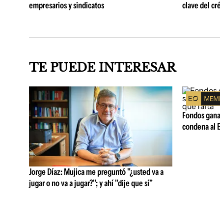
empresarios y sindicatos
clave del cr
TE PUEDE INTERESAR
Fondos ganad
condena al E
Jorge Díaz: Mujica me preguntó "¿usted va a
jugar o no va a jugar?"; y ahí "dije que sí"