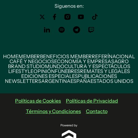
Siguenos en:
HOME
MEMBER
BENEFICIOS MEMBER
REFERÍ
NACIONAL
CAFÉ Y NEGOCIOS
ECONOMÍA Y EMPRESAS
AGRO
BRAND STUDIO
MUNDO
CULTURA Y ESPECTÁCULOS
LIFESTYLE
OPINIÓN
FÚNEBRES
REMATES Y LEGALES
EDICIONES ESPECIALES
PUBLICACIONES
NEWSLETTERS
ARGENTINA
ESPAÑA
ESTADOS UNIDOS
Políticas de Cookies
Políticas de Privacidad
Términos y Condiciones
Contacto