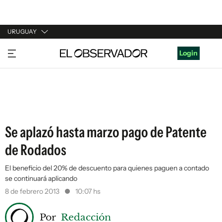
URUGUAY
URUGUAY
Login
ARGENTINA
ESPAÑA
ESTADOS UNIDOS
Se aplazó hasta marzo pago de Patente
de Rodados
El beneficio del 20% de descuento para quienes paguen a contado
se continuará aplicando
8 de febrero 2013
10:07 hs
Por
Redacción