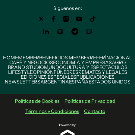
Siguenos en:
HOME
MEMBER
BENEFICIOS MEMBER
REFERÍ
NACIONAL
CAFÉ Y NEGOCIOS
ECONOMÍA Y EMPRESAS
AGRO
BRAND STUDIO
MUNDO
CULTURA Y ESPECTÁCULOS
LIFESTYLE
OPINIÓN
FÚNEBRES
REMATES Y LEGALES
EDICIONES ESPECIALES
PUBLICACIONES
NEWSLETTERS
ARGENTINA
ESPAÑA
ESTADOS UNIDOS
Políticas de Cookies
Políticas de Privacidad
Términos y Condiciones
Contacto