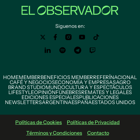
Siguenos en:
HOME
MEMBER
BENEFICIOS MEMBER
REFERÍ
NACIONAL
CAFÉ Y NEGOCIOS
ECONOMÍA Y EMPRESAS
AGRO
BRAND STUDIO
MUNDO
CULTURA Y ESPECTÁCULOS
LIFESTYLE
OPINIÓN
FÚNEBRES
REMATES Y LEGALES
EDICIONES ESPECIALES
PUBLICACIONES
NEWSLETTERS
ARGENTINA
ESPAÑA
ESTADOS UNIDOS
Políticas de Cookies
Políticas de Privacidad
Términos y Condiciones
Contacto