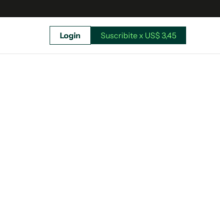
Login
Suscribite x US$ 3,45
uscríbete ahora a El Observador y elegí hasta
donde llegar.
Suscribite x US$ 3,45