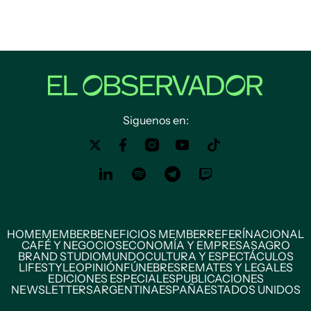
Siguenos en:
HOME
MEMBER
BENEFICIOS MEMBER
REFERÍ
NACIONAL
CAFÉ Y NEGOCIOS
ECONOMÍA Y EMPRESAS
AGRO
BRAND STUDIO
MUNDO
CULTURA Y ESPECTÁCULOS
LIFESTYLE
OPINIÓN
FÚNEBRES
REMATES Y LEGALES
EDICIONES ESPECIALES
PUBLICACIONES
NEWSLETTERS
ARGENTINA
ESPAÑA
ESTADOS UNIDOS