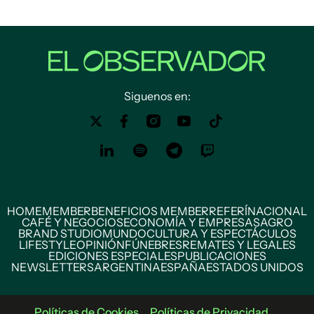
Siguenos en:
HOME
MEMBER
BENEFICIOS MEMBER
REFERÍ
NACIONAL
CAFÉ Y NEGOCIOS
ECONOMÍA Y EMPRESAS
AGRO
BRAND STUDIO
MUNDO
CULTURA Y ESPECTÁCULOS
LIFESTYLE
OPINIÓN
FÚNEBRES
REMATES Y LEGALES
EDICIONES ESPECIALES
PUBLICACIONES
NEWSLETTERS
ARGENTINA
ESPAÑA
ESTADOS UNIDOS
Políticas de Cookies
Políticas de Privacidad