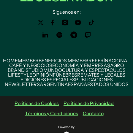
Siguenos en:
HOME
MEMBER
BENEFICIOS MEMBER
REFERÍ
NACIONAL
CAFÉ Y NEGOCIOS
ECONOMÍA Y EMPRESAS
AGRO
BRAND STUDIO
MUNDO
CULTURA Y ESPECTÁCULOS
LIFESTYLE
OPINIÓN
FÚNEBRES
REMATES Y LEGALES
EDICIONES ESPECIALES
PUBLICACIONES
NEWSLETTERS
ARGENTINA
ESPAÑA
ESTADOS UNIDOS
Políticas de Cookies
Políticas de Privacidad
Términos y Condiciones
Contacto