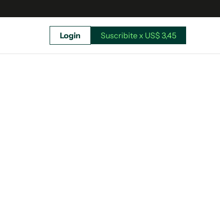
Login
Suscribite x US$ 3,45
uscríbete ahora a El Observador y elegí hasta
donde llegar.
Suscribite x US$ 3,45