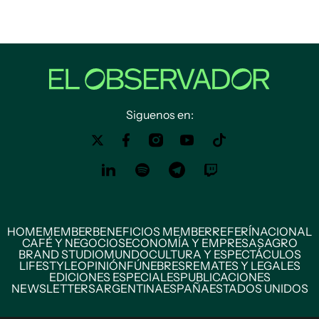
Siguenos en:
HOME
MEMBER
BENEFICIOS MEMBER
REFERÍ
NACIONAL
CAFÉ Y NEGOCIOS
ECONOMÍA Y EMPRESAS
AGRO
BRAND STUDIO
MUNDO
CULTURA Y ESPECTÁCULOS
LIFESTYLE
OPINIÓN
FÚNEBRES
REMATES Y LEGALES
EDICIONES ESPECIALES
PUBLICACIONES
NEWSLETTERS
ARGENTINA
ESPAÑA
ESTADOS UNIDOS