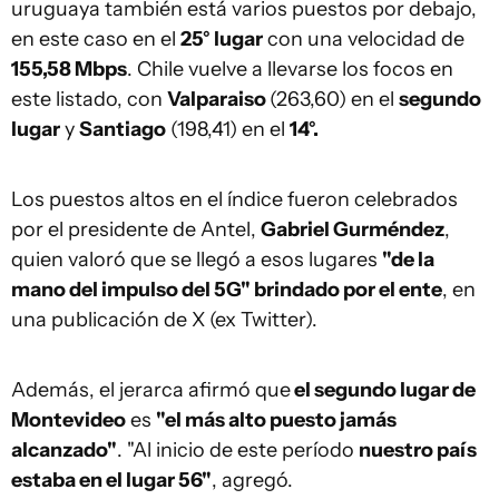
uruguaya también está varios puestos por debajo,
en este caso en el
25° lugar
con una velocidad de
155,58 Mbps
. Chile vuelve a llevarse los focos en
este listado, con
Valparaiso
(263,60) en el
segundo
lugar
y
Santiago
(198,41) en el
14°.
Los puestos altos en el índice fueron celebrados
por el presidente de Antel,
Gabriel Gurméndez
,
quien valoró que se llegó a esos lugares
"de la
mano del impulso del 5G" brindado por el ente
, en
una publicación de X (ex Twitter).
Además, el jerarca afirmó que
el segundo lugar de
Montevideo
es
"el más alto puesto jamás
alcanzado"
. "Al inicio de este período
nuestro país
estaba en el lugar 56"
, agregó.