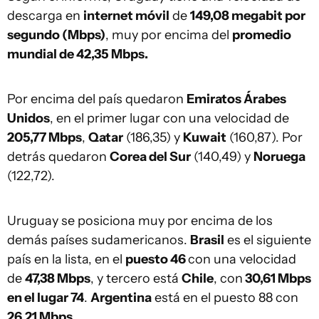
descarga en
internet móvil
de
149,08 megabit por
segundo (Mbps)
, muy por encima del
promedio
mundial de 42,35 Mbps.
Por encima del país quedaron
Emiratos Árabes
Unidos
, en el primer lugar con una velocidad de
205,77 Mbps
,
Qatar
(186,35) y
Kuwait
(160,87). Por
detrás quedaron
Corea del Sur
(140,49) y
Noruega
(122,72).
Uruguay se posiciona muy por encima de los
demás países sudamericanos.
Brasil
es el siguiente
país en la lista, en el
puesto 46
con una velocidad
de
47,38 Mbps
, y tercero está
Chile
, con
30,61 Mbps
en el lugar 74
.
Argentina
está en el puesto 88 con
26,21 Mbps.