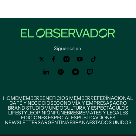
Siguenos en:
HOME
MEMBER
BENEFICIOS MEMBER
REFERÍ
NACIONAL
CAFÉ Y NEGOCIOS
ECONOMÍA Y EMPRESAS
AGRO
BRAND STUDIO
MUNDO
CULTURA Y ESPECTÁCULOS
LIFESTYLE
OPINIÓN
FÚNEBRES
REMATES Y LEGALES
EDICIONES ESPECIALES
PUBLICACIONES
NEWSLETTERS
ARGENTINA
ESPAÑA
ESTADOS UNIDOS