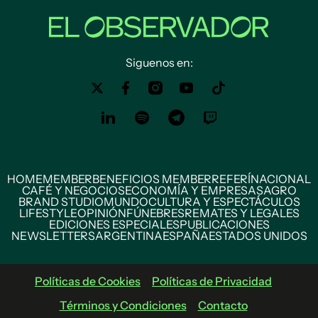
Siguenos en:
HOME
MEMBER
BENEFICIOS MEMBER
REFERÍ
NACIONAL
CAFÉ Y NEGOCIOS
ECONOMÍA Y EMPRESAS
AGRO
BRAND STUDIO
MUNDO
CULTURA Y ESPECTÁCULOS
LIFESTYLE
OPINIÓN
FÚNEBRES
REMATES Y LEGALES
EDICIONES ESPECIALES
PUBLICACIONES
NEWSLETTERS
ARGENTINA
ESPAÑA
ESTADOS UNIDOS
Políticas de Cookies
Políticas de Privacidad
Términos y Condiciones
Contacto