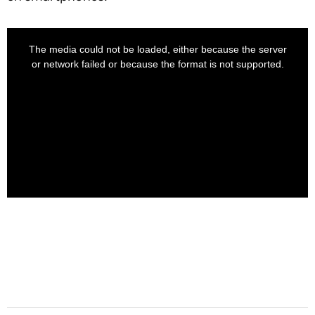
This
is
a
The media could not be loaded, either because the server
modal
window.
or network failed or because the format is not supported.