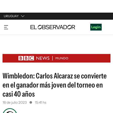
URUGUAY
URUGUAY
Login
ARGENTINA
ESPAÑA
ESTADOS UNIDOS
Wimbledon: Carlos Alcaraz se convierte
en el ganador más joven del torneo en
casi 40 años
16 de julio 2023
15:41 hs