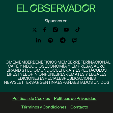
Siguenos en:
HOME
MEMBER
BENEFICIOS MEMBER
REFERÍ
NACIONAL
CAFÉ Y NEGOCIOS
ECONOMÍA Y EMPRESAS
AGRO
BRAND STUDIO
MUNDO
CULTURA Y ESPECTÁCULOS
LIFESTYLE
OPINIÓN
FÚNEBRES
REMATES Y LEGALES
EDICIONES ESPECIALES
PUBLICACIONES
NEWSLETTERS
ARGENTINA
ESPAÑA
ESTADOS UNIDOS
Políticas de Cookies
Políticas de Privacidad
Términos y Condiciones
Contacto