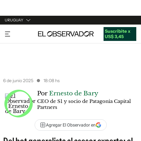
URUGUAY
Suscribite x
URUGUAY
US$ 3,45
ARGENTINA
ESPAÑA
ESTADOS UNIDOS
6 de junio 2025
18:08 hs
Por
Ernesto de Bary
CEO de S1 y socio de Patagonia Capital
Partners
Agregar El Observador en