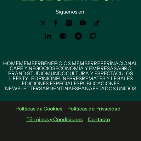
Siguenos en:
HOME
MEMBER
BENEFICIOS MEMBER
REFERÍ
NACIONAL
CAFÉ Y NEGOCIOS
ECONOMÍA Y EMPRESAS
AGRO
BRAND STUDIO
MUNDO
CULTURA Y ESPECTÁCULOS
LIFESTYLE
OPINIÓN
FÚNEBRES
REMATES Y LEGALES
EDICIONES ESPECIALES
PUBLICACIONES
NEWSLETTERS
ARGENTINA
ESPAÑA
ESTADOS UNIDOS
Políticas de Cookies
Políticas de Privacidad
Términos y Condiciones
Contacto