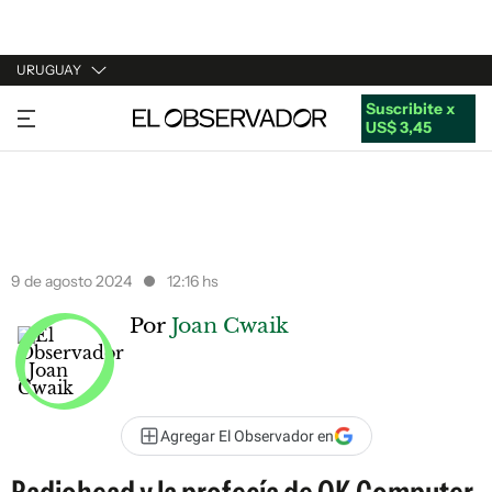
URUGUAY
Suscribite x
URUGUAY
US$ 3,45
ARGENTINA
ESPAÑA
ESTADOS UNIDOS
9 de agosto 2024
12:16 hs
Por
Joan Cwaik
Agregar El Observador en