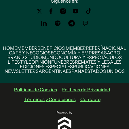
Siguenos en:
HOME
MEMBER
BENEFICIOS MEMBER
REFERÍ
NACIONAL
CAFÉ Y NEGOCIOS
ECONOMÍA Y EMPRESAS
AGRO
BRAND STUDIO
MUNDO
CULTURA Y ESPECTÁCULOS
LIFESTYLE
OPINIÓN
FÚNEBRES
REMATES Y LEGALES
EDICIONES ESPECIALES
PUBLICACIONES
NEWSLETTERS
ARGENTINA
ESPAÑA
ESTADOS UNIDOS
Políticas de Cookies
Políticas de Privacidad
Términos y Condiciones
Contacto