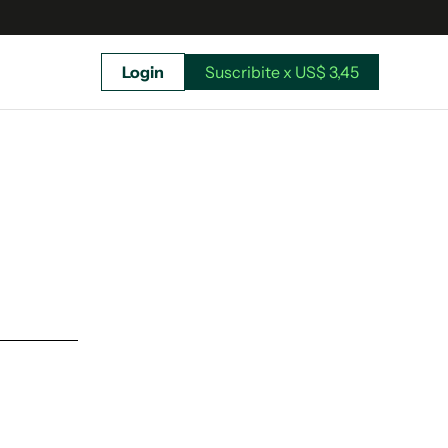
Login
Suscribite x US$ 3,45
uscríbete ahora a El Observador y elegí hasta
donde llegar.
Suscribite x US$ 3,45