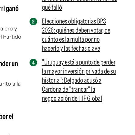
qué falló
rri ganó
Elecciones obligatorias BPS
alero y
2026: quiénes deben votar, de
l Partido
cuánto es la multa por no
hacerlo y las fechas clave
"Uruguay está a punto de perder
ender un
la mayor inversión privada de su
historia": Delgado acusó a
unto a la
Cardona de "trancar" la
negociación de HIF Global
por el