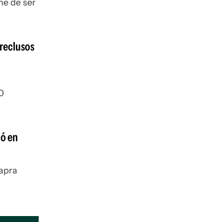
ne de ser
reclusos
80
ió en
Capra