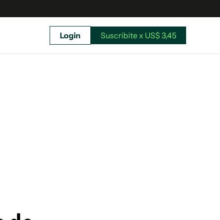
Login
Suscribite x US$ 3,45
uscríbete ahora a El Observador y elegí hasta
donde llegar.
Suscribite x US$ 3,45