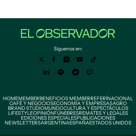
Siguenos en:
HOME
MEMBER
BENEFICIOS MEMBER
REFERÍ
NACIONAL
CAFÉ Y NEGOCIOS
ECONOMÍA Y EMPRESAS
AGRO
BRAND STUDIO
MUNDO
CULTURA Y ESPECTÁCULOS
LIFESTYLE
OPINIÓN
FÚNEBRES
REMATES Y LEGALES
EDICIONES ESPECIALES
PUBLICACIONES
NEWSLETTERS
ARGENTINA
ESPAÑA
ESTADOS UNIDOS