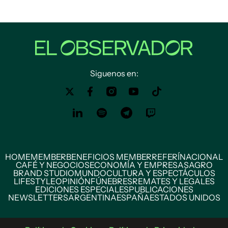
Siguenos en:
HOME
MEMBER
BENEFICIOS MEMBER
REFERÍ
NACIONAL
CAFÉ Y NEGOCIOS
ECONOMÍA Y EMPRESAS
AGRO
BRAND STUDIO
MUNDO
CULTURA Y ESPECTÁCULOS
LIFESTYLE
OPINIÓN
FÚNEBRES
REMATES Y LEGALES
EDICIONES ESPECIALES
PUBLICACIONES
NEWSLETTERS
ARGENTINA
ESPAÑA
ESTADOS UNIDOS