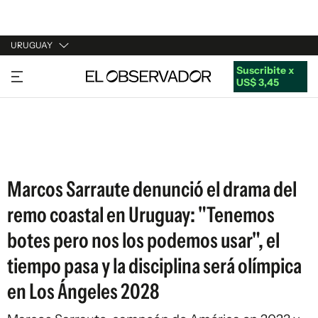
URUGUAY
Suscribite x
URUGUAY
US$ 3,45
ARGENTINA
ESPAÑA
ESTADOS UNIDOS
Marcos Sarraute denunció el drama del
remo coastal en Uruguay: "Tenemos
botes pero nos los podemos usar", el
tiempo pasa y la disciplina será olímpica
en Los Ángeles 2028