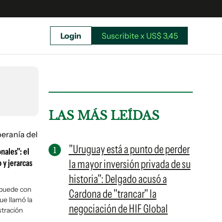
Login
Suscribite x US$ 3,45
uscríbete ahora a El Observador y elegí hasta
donde llegar.
LAS MÁS LEÍDAS
"Uruguay está a punto de perder
nales": el
la mayor inversión privada de su
 y jerarcas
historia": Delgado acusó a
 puede con
Cardona de "trancar" la
que llamó la
negociación de HIF Global
stración
Suscribite x US$ 3,45