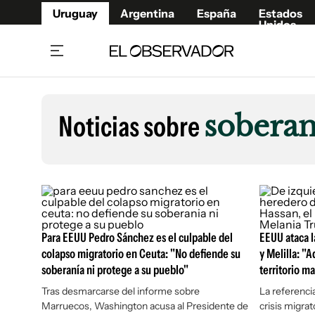
Uruguay
Argentina
España
Estados
Unidos
Home
Lifestyl
Member
Opinió
Noticias sobre
soberan
Beneficios Member
Fúnebr
Referí
Remates
10°C
Domingo:
Ahora en:
Montevideo
Nacional
Mín
10°
Máx
13°
Edicion
Nubes
Café y Negocios
Publica
Economía y Empresas
Newslet
Agro
Argent
Para EEUU Pedro Sánchez es el culpable del
EEUU ataca l
colapso migratorio en Ceuta: "No defiende su
y Melilla: "
Brand Studio
España
soberanía ni protege a su pueblo"
territorio m
Mundo
Estados
Tras desmarcarse del informe sobre
La referenci
Cultura y Espectáculos
Marruecos, Washington acusa al Presidente de
crisis migra