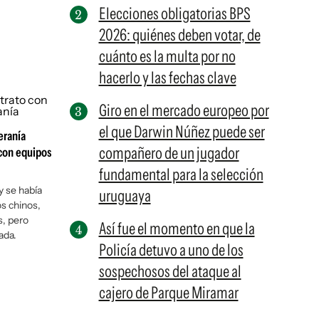
Elecciones obligatorias BPS
2026: quiénes deben votar, de
cuánto es la multa por no
hacerlo y las fechas clave
Giro en el mercado europeo por
el que Darwin Núñez puede ser
eranía
compañero de un jugador
 con equipos
fundamental para la selección
y se había
uruguaya
os chinos,
s, pero
Así fue el momento en que la
ada.
Policía detuvo a uno de los
sospechosos del ataque al
cajero de Parque Miramar