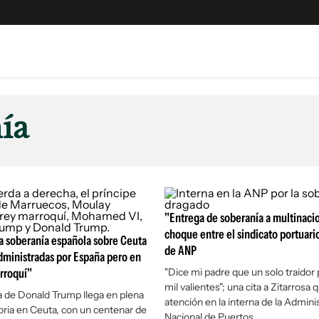
e
S
n
ía
es
Siguenos en:
 y Legales
es especiales
ciones
ters
"Entrega de soberanía a multinacio
choque entre el sindicato portuario
ina
a soberanía española sobre Ceuta
de ANP
Administradas por España pero en
arroquí"
"Dice mi padre que un solo traidor
 Unidos
mil valientes"; una cita a Zitarrosa 
a de Donald Trump llega en plena
atención en la interna de la Admini
toria en Ceuta, con un centenar de
Nacional de Puertos