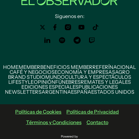
Siguenos en:
HOME
MEMBER
BENEFICIOS MEMBER
REFERÍ
NACIONAL
CAFÉ Y NEGOCIOS
ECONOMÍA Y EMPRESAS
AGRO
BRAND STUDIO
MUNDO
CULTURA Y ESPECTÁCULOS
LIFESTYLE
OPINIÓN
FÚNEBRES
REMATES Y LEGALES
EDICIONES ESPECIALES
PUBLICACIONES
NEWSLETTERS
ARGENTINA
ESPAÑA
ESTADOS UNIDOS
Políticas de Cookies
Políticas de Privacidad
Términos y Condiciones
Contacto