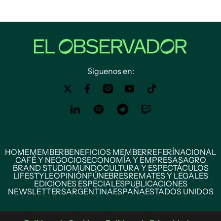
Siguenos en:
HOME
MEMBER
BENEFICIOS MEMBER
REFERÍ
NACIONAL
CAFÉ Y NEGOCIOS
ECONOMÍA Y EMPRESAS
AGRO
BRAND STUDIO
MUNDO
CULTURA Y ESPECTÁCULOS
LIFESTYLE
OPINIÓN
FÚNEBRES
REMATES Y LEGALES
EDICIONES ESPECIALES
PUBLICACIONES
NEWSLETTERS
ARGENTINA
ESPAÑA
ESTADOS UNIDOS