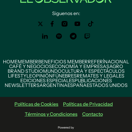
Siguenos en:
HOME
MEMBER
BENEFICIOS MEMBER
REFERÍ
NACIONAL
CAFÉ Y NEGOCIOS
ECONOMÍA Y EMPRESAS
AGRO
BRAND STUDIO
MUNDO
CULTURA Y ESPECTÁCULOS
LIFESTYLE
OPINIÓN
FÚNEBRES
REMATES Y LEGALES
EDICIONES ESPECIALES
PUBLICACIONES
NEWSLETTERS
ARGENTINA
ESPAÑA
ESTADOS UNIDOS
Políticas de Cookies
Políticas de Privacidad
Términos y Condiciones
Contacto