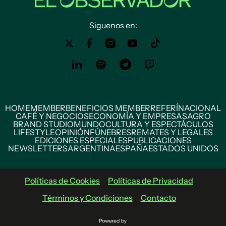
Siguenos en:
HOME
MEMBER
BENEFICIOS MEMBER
REFERÍ
NACIONAL
CAFÉ Y NEGOCIOS
ECONOMÍA Y EMPRESAS
AGRO
BRAND STUDIO
MUNDO
CULTURA Y ESPECTÁCULOS
LIFESTYLE
OPINIÓN
FÚNEBRES
REMATES Y LEGALES
EDICIONES ESPECIALES
PUBLICACIONES
NEWSLETTERS
ARGENTINA
ESPAÑA
ESTADOS UNIDOS
Políticas de Cookies
Políticas de Privacidad
Términos y Condiciones
Contacto